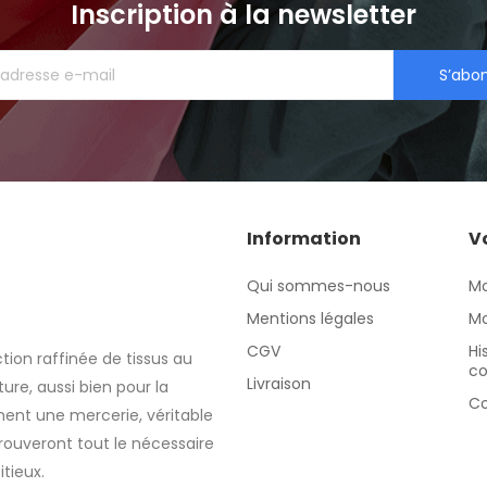
Inscription à la newsletter
S’abo
Information
V
Qui sommes-nous
M
Mentions légales
Mo
CGV
Hi
tion raffinée de tissus au
c
Livraison
re, aussi bien pour la
Co
nt une mercerie, véritable
rouveront tout le nécessaire
itieux.