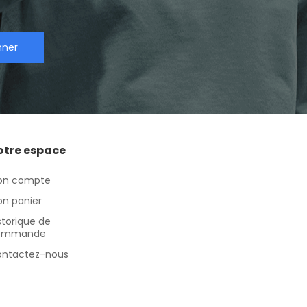
nner
otre espace
on compte
n panier
storique de
ommande
ntactez-nous