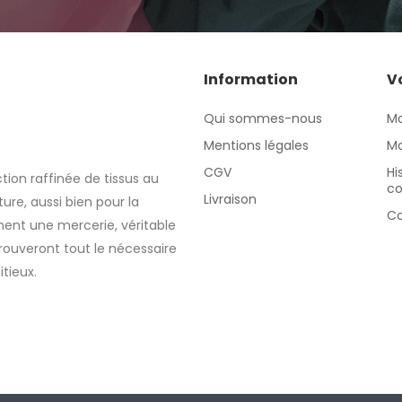
Information
V
Qui sommes-nous
M
Mentions légales
Mo
CGV
Hi
tion raffinée de tissus au
c
Livraison
re, aussi bien pour la
Co
nt une mercerie, véritable
rouveront tout le nécessaire
itieux.