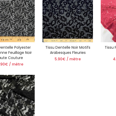
Dentelle Polyester
Tissu Dentelle Noir Motifs
Tissu 
nne Feuillage Noir
Arabesques Fleuries
aute Couture
5.90€ / mètre
4
.90€ / mètre