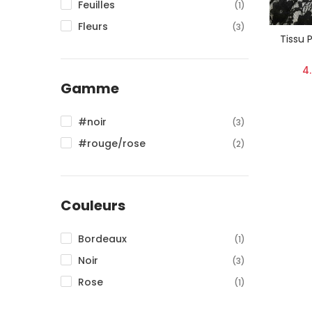
Feuilles
(1)
Fleurs
(3)
Tissu 
4
Gamme
#noir
(3)
#rouge/rose
(2)
Couleurs
Bordeaux
(1)
Noir
(3)
Rose
(1)