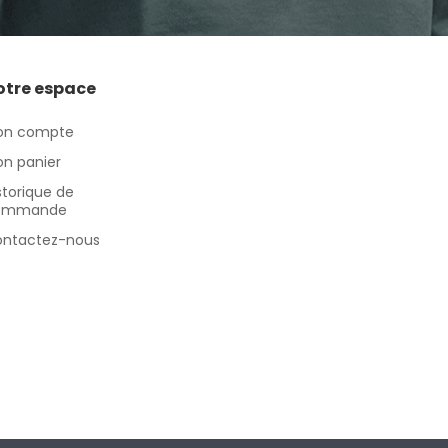
otre espace
on compte
n panier
storique de
ommande
ntactez-nous