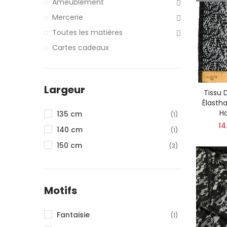
Ameublement
Mercerie
Toutes les matières
Cartes cadeaux
Largeur
Tissu 
Élastha
H
135 cm
(1)
14
140 cm
(1)
150 cm
(3)
Motifs
Fantaisie
(1)