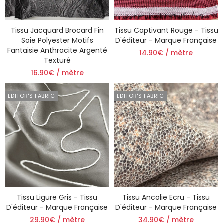
Tissu Jacquard Brocard Fin
Tissu Captivant Rouge - Tissu
Soie Polyester Motifs
D'éditeur - Marque Française
Fantaisie Anthracite Argenté
14.90€ / mètre
Texturé
16.90€ / mètre
EDITOR'S FABRIC
EDITOR'S FABRIC
Tissu Ligure Gris - Tissu
Tissu Ancolie Ecru - Tissu
D'éditeur - Marque Française
D'éditeur - Marque Française
29.90€ / mètre
34.90€ / mètre