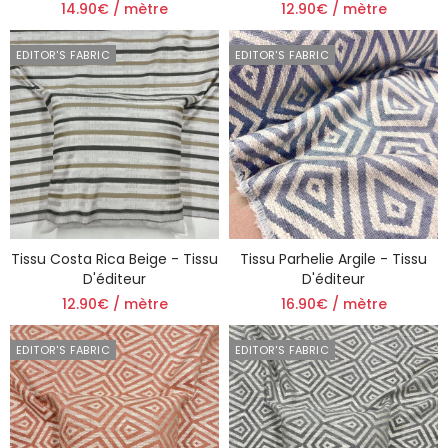
14.90€ / mètre
12.90€ / mètre
EDITOR'S FABRIC
EDITOR'S FABRIC
Tissu Costa Rica Beige - Tissu
Tissu Parhelie Argile - Tissu
D'éditeur
D'éditeur
12.90€ / mètre
16.90€ / mètre
EDITOR'S FABRIC
EDITOR'S FABRIC