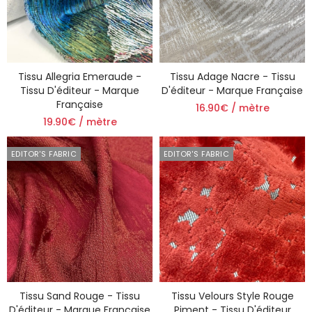
Tissu Allegria Emeraude -
Tissu Adage Nacre - Tissu
Tissu D'éditeur - Marque
D'éditeur - Marque Française
Française
16.90€ / mètre
19.90€ / mètre
EDITOR'S FABRIC
EDITOR'S FABRIC
Tissu Sand Rouge - Tissu
Tissu Velours Style Rouge
D'éditeur - Marque Française
Piment - Tissu D'éditeur