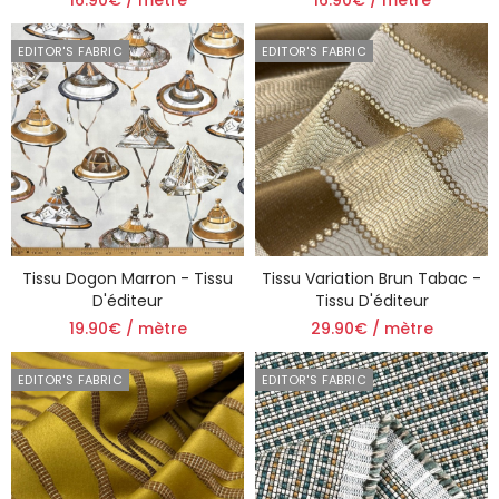
EDITOR'S FABRIC
EDITOR'S FABRIC
Tissu Dogon Marron - Tissu
Tissu Variation Brun Tabac -
D'éditeur
Tissu D'éditeur
19.90€ / mètre
29.90€ / mètre
EDITOR'S FABRIC
EDITOR'S FABRIC