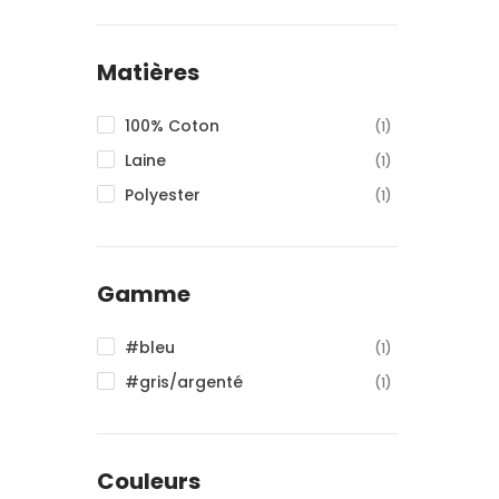
Matières
100% Coton
(1)
Laine
(1)
Polyester
(1)
Gamme
#bleu
(1)
#gris/argenté
(1)
Couleurs