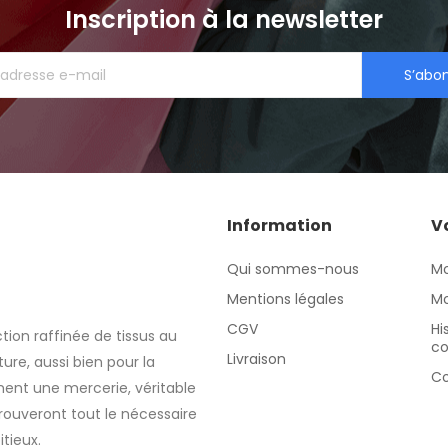
Inscription à la newsletter
S’abo
Information
V
Qui sommes-nous
M
Mentions légales
Mo
CGV
Hi
tion raffinée de tissus au
c
Livraison
re, aussi bien pour la
Co
nt une mercerie, véritable
rouveront tout le nécessaire
itieux.