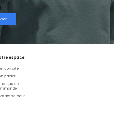
nner
otre espace
on compte
n panier
storique de
ommande
ntactez-nous