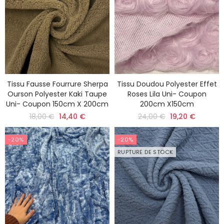
Tissu Fausse Fourrure Sherpa
Tissu Doudou Polyester Effet
Ourson Polyester Kaki Taupe
Roses Lila Uni- Coupon
Uni- Coupon 150cm X 200cm
200cm X150cm
18,00 €
14,40 €
24,00 €
19,20 €
-20%
-20%
RUPTURE DE STOCK