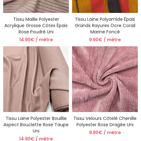
Tissu Maille Polyester
Tissu Laine Polyamide Épais
Acrylique Grosse Côtes Épais
Grands Rayures Ocre Corail
Rose Poudré Uni
Marine Foncé
14.90€ / mètre
9.90€ / mètre
Tissu Laine Polyester Bouillie
Tissu Velours Côtelé Chenille
Aspect Bouclette Rose Taupe
Polyester Rose Dragée Uni
Uni
9.90€ / mètre
14.90€ / mètre