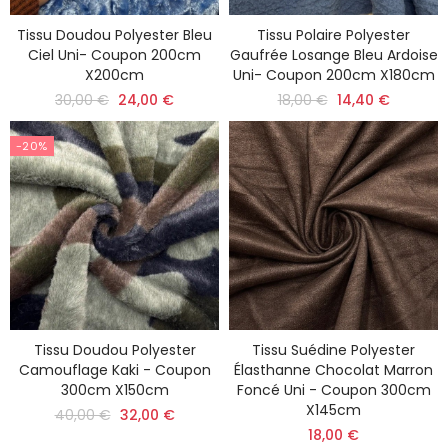
Tissu Doudou Polyester Bleu
Tissu Polaire Polyester
Ciel Uni- Coupon 200cm
Gaufrée Losange Bleu Ardoise
X200cm
Uni- Coupon 200cm X180cm
30,00 €
24,00 €
18,00 €
14,40 €
-20%
Tissu Doudou Polyester
Tissu Suédine Polyester
Camouflage Kaki - Coupon
Élasthanne Chocolat Marron
300cm X150cm
Foncé Uni - Coupon 300cm
X145cm
40,00 €
32,00 €
18,00 €