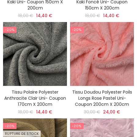
Kaki Uni- Coupon 150cm X
Kaki Foncé Uni- Coupon
200cm
150cm X 200cm
18,00 €
14,40 €
18,00 €
14,40 €
-20%
-20%
Tissu Polaire Polyester
Tissu Doudou Polyester Poils
Anthracite Clair Uni- Coupon
Longs Rose Pastel Uni-
170cm X 200cm
Coupon 200cm X 200cm
18,00 €
14,40 €
30,00 €
24,00 €
-20%
-20%
RUPTURE DE STOCK