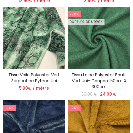
12.90€ / mètre
8.90€ / mètre
-20%
RUPTURE DE STOCK
Tissu Voile Polyester Vert
Tissu Laine Polyester Bouilli
Serpentine Python Uni
Vert Uni- Coupon 150cm X
300cm
5.90€ / mètre
30,00 €
24,00 €
-20%
-20%