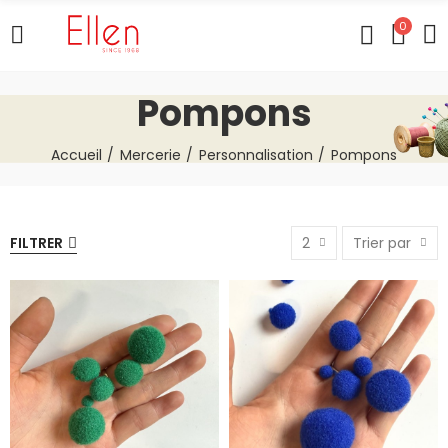
0
Pompons
Accueil
Mercerie
Personnalisation
Pompons
FILTRER
2
Trier par