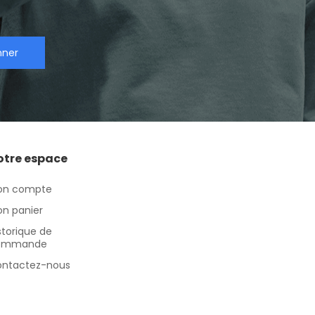
nner
otre espace
on compte
n panier
storique de
ommande
ntactez-nous