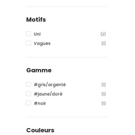
Motifs
Uni
(2)
Vagues
(1)
Gamme
#gris/argenté
(1)
#jaune/doré
(1)
#noir
(1)
Couleurs