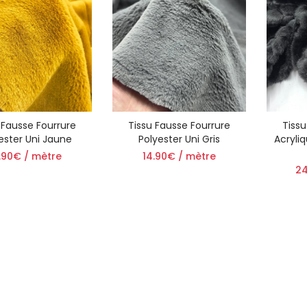
 Fausse Fourrure
Tissu Fausse Fourrure
Tissu
ester Uni Jaune
Polyester Uni Gris
Acryliq
.90€ / mètre
14.90€ / mètre
24