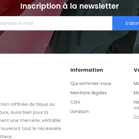
Inscription à la newsletter
S’abo
Information
V
Qui sommes-nous
M
Mentions légales
Mo
CGV
Hi
tion raffinée de tissus au
c
Livraison
re, aussi bien pour la
Co
nt une mercerie, véritable
rouveront tout le nécessaire
itieux.