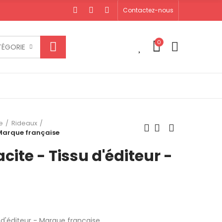
Contactez-nous
0
0
TÉGORIE
e
Rideaux
 Marque française
ite - Tissu d'éditeur -
 d'éditeur - Marque française