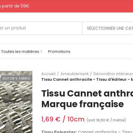
 A partir de 59€
SÉLECTIONNER UNE CA
Toutes les matières
Promotions
Accueil
Ameublement
Décoration intérieur
EDITOR'S FABRIC
Tissu Cannet anthracite - Tissu d'éditeur -
Tissu Cannet anthrac
Marque française
1,69 € / 10cm
(soit 16,90 € / mètre)
Tissu Polyester:
Cannet anthracite - Tissu