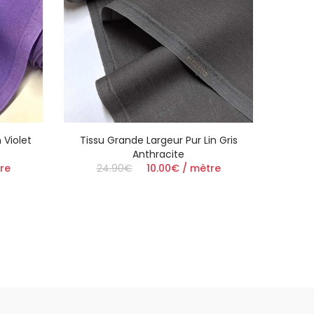
 Violet
Tissu Grande Largeur Pur Lin Gris
Tiss
Anthracite
re
24.90€
10.00€ / mètre