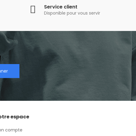
Service client
Disponible pour vous servir
nner
otre espace
on compte