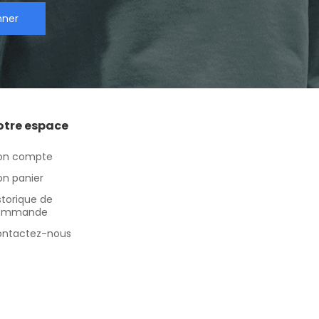
nner
otre espace
on compte
n panier
storique de
ommande
ntactez-nous