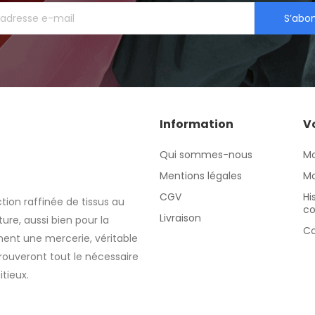
S’abo
Information
V
Qui sommes-nous
M
Mentions légales
Mo
CGV
Hi
tion raffinée de tissus au
c
Livraison
re, aussi bien pour la
Co
nt une mercerie, véritable
rouveront tout le nécessaire
itieux.