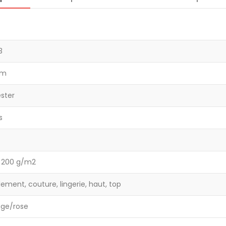
3
cm
ester
s
- 200 g/m2
lement, couture, lingerie, haut, top
ge/rose