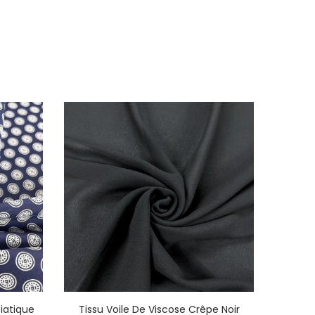
siatique
Tissu Voile De Viscose Crêpe Noir
Tiss