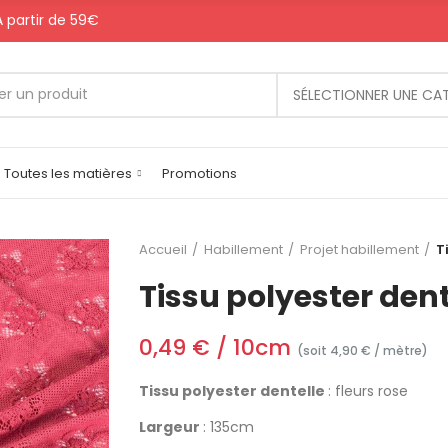
 A partir de 59€
SÉLECTIONNER UNE CA
Toutes les matières
Promotions
Accueil
Habillement
Projet habillement
T
Tissu polyester dent
0,49 € / 10cm
(soit 4,90 € / mètre)
Tissu polyester dentelle
: fleurs rose
Largeur
: 135cm