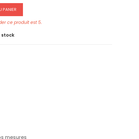
U PANIER
r ce produit est 5.
e stock
os mesures