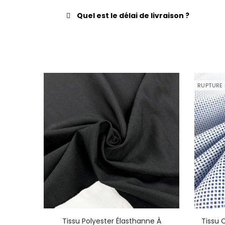
Quel est le délai de livraison ?
RUPTURE
s Bleu
Tissu Polyester Élasthanne À
Tissu 