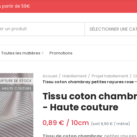
 A partir de 59€
SÉLECTIONNER UNE CA
Toutes les matières
Promotions
Accueil
Habillement
Projet habillement
C
UPTURE DE STOCK
Tissu coton chambray petites rayures rose 
HAUTE COUTURE
Tissu coton chambra
- Haute couture
0,89 € / 10cm
(soit 8,90 € / mètre)
Tissu de coton chambray
: petites rayure