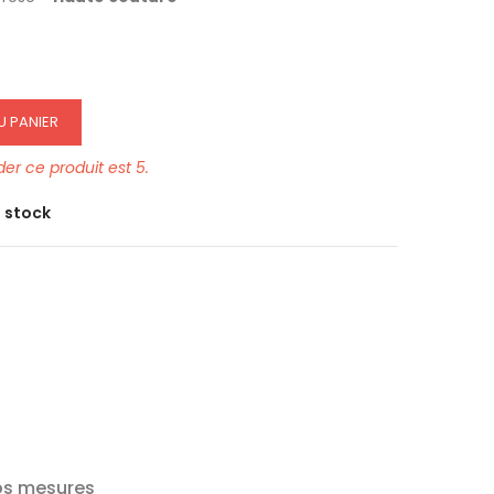
U PANIER
r ce produit est 5.
e stock
os mesures