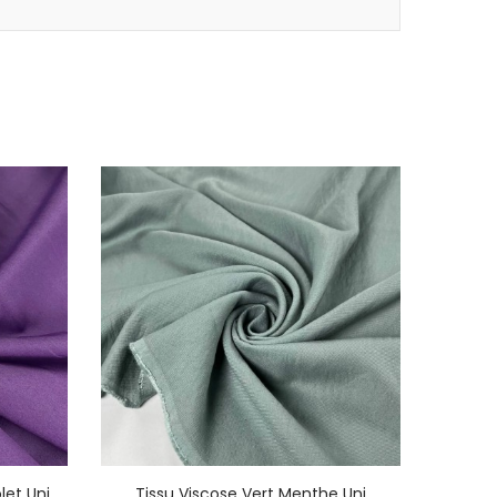
EXCLUSI
let Uni
Tissu Viscose Vert Menthe Uni
Tissu 