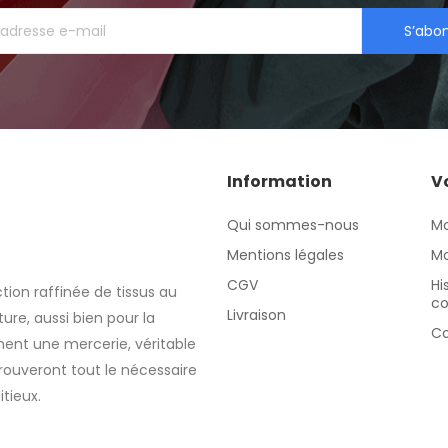
S’abo
Information
V
Qui sommes-nous
M
Mentions légales
Mo
CGV
Hi
tion raffinée de tissus au
c
Livraison
re, aussi bien pour la
Co
nt une mercerie, véritable
rouveront tout le nécessaire
itieux.