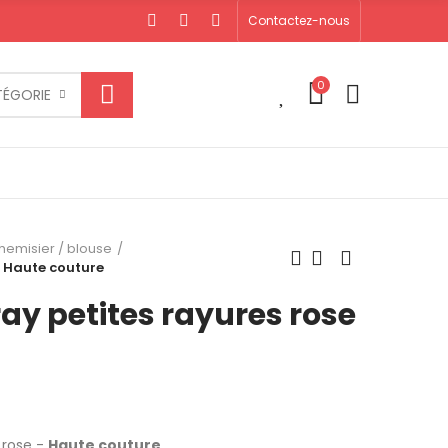
Contactez-nous
0
0
TÉGORIE
hemisier / blouse
- Haute couture
y petites rayures rose
s rose -
Haute couture