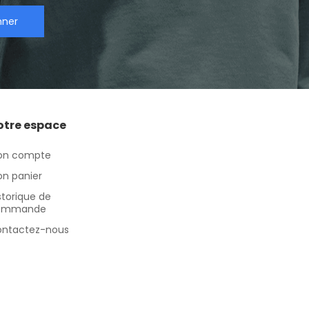
nner
otre espace
on compte
n panier
storique de
ommande
ntactez-nous