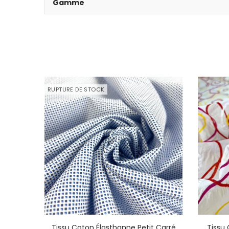
Gamme
RUPTURE DE STOCK
yures
Tissu Coton Élasthanne Petit Carré
Tissu