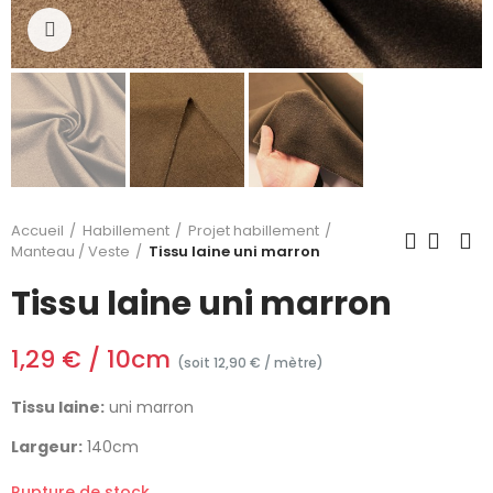
Cliquez pour agrandir
Accueil
Habillement
Projet habillement
Manteau / Veste
Tissu laine uni marron
Tissu laine uni marron
1,29 € / 10cm
(soit 12,90 € / mètre)
Tissu laine:
uni marron
Largeur:
140cm
Rupture de stock