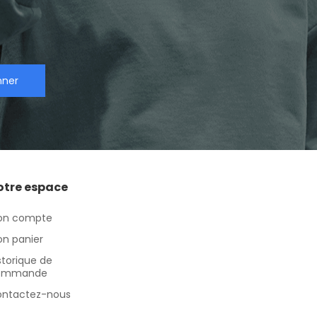
nner
otre espace
on compte
n panier
storique de
ommande
ntactez-nous