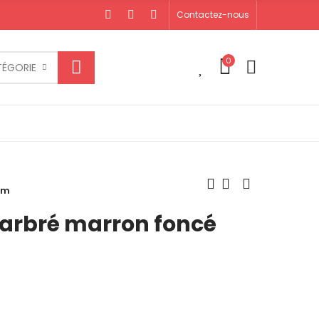
Contactez-nous
0
0
TÉGORIE
mm
arbré marron foncé