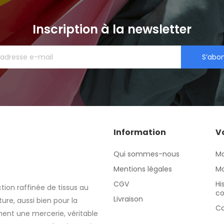
Inscription à la newsletter
S’abo
Information
V
Qui sommes-nous
M
Mentions légales
Mo
CGV
Hi
tion raffinée de tissus au
c
Livraison
re, aussi bien pour la
Co
nt une mercerie, véritable