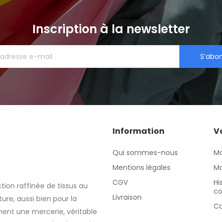
Inscription à la newsletter
S’abo
Information
V
Qui sommes-nous
M
Mentions légales
Mo
CGV
Hi
tion raffinée de tissus au
c
Livraison
re, aussi bien pour la
Co
nt une mercerie, véritable