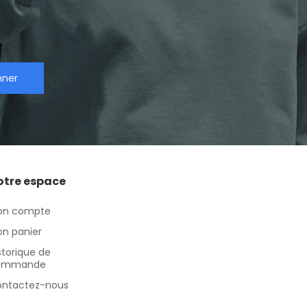
nner
otre espace
on compte
n panier
storique de
ommande
ntactez-nous