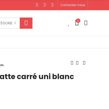
Contactez-nous
0
0
TÉGORIE
mm
tte carré uni blanc