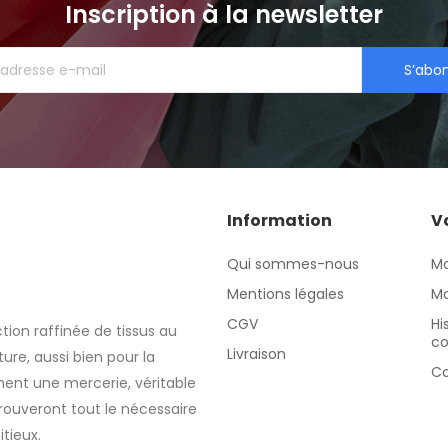
Inscription à la newsletter
S’abo
Information
V
Qui sommes-nous
M
Mentions légales
Mo
CGV
Hi
tion raffinée de tissus au
c
Livraison
re, aussi bien pour la
Co
nt une mercerie, véritable
rouveront tout le nécessaire
itieux.