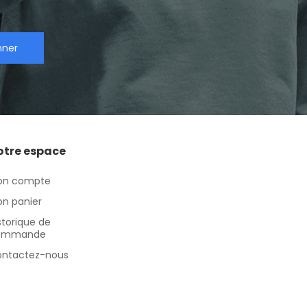
nner
otre espace
on compte
n panier
storique de
ommande
ntactez-nous