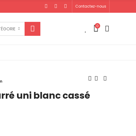
Contactez-nous
0
0
TÉGORIE
mm
rré uni blanc cassé